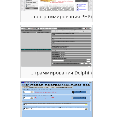
ELZVIT информационно - справочный сайт для налогоплательщиков ( язык программирования PHP)
GoReport v 3.0 ( язык программирования Delphi )