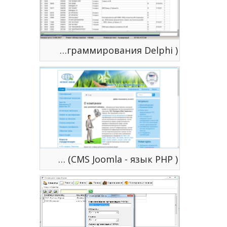
NKZVIT - автоматизированная система ( язык программирования Delphi )
Корпоративный сайт представительства TUV Thuringen в Украине (CMS Joomla - язык PHP )