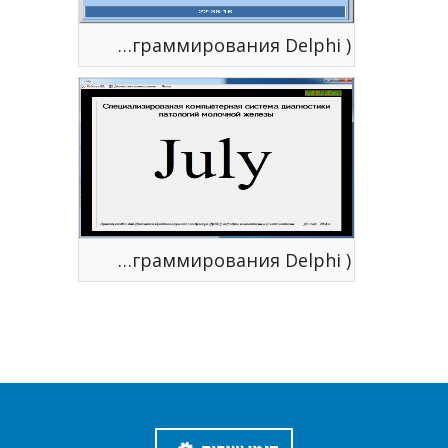
AutoFoss v. 5.0 ( язык программирования Delphi )
July - СКС диагностики патологий молочной железы ( язык программирования Delphi )