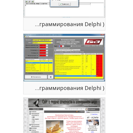
AProfile - система учета товарооборота ( язык программирования Delphi )
Калькулятор стоимости шкафов - купе v 1.0 ( язык программирования Delphi )