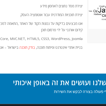
יצירת מסד נתונים לאחסון מידע
יצירת תוכניות המודרנית עבור אוטומציה העסק
אנו מבצעים בדיקות על נכונות הקוד של האתר ,התאמה למכשירים
קידום אורגני על ידי פרסום תוכן
t Core, MVC.NET, HTML5, CSS3, WordPress, Joomla
בניית אתרי אינטרנט ופיתוח תוכנה,
בודק תוכנה
בישראל – אנו
נו ועושים את זה באופן איכותי
ף פעולה בצורה לבקש את השירות